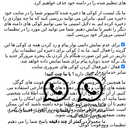
های تنظیم شده را در دامنه خود حذف خواهیم کرد.
ما یک لیست از کوکی ها ذخیره شده کامپیوتر شما را در سایت خود
ذخیره می کنیم، بنابراین می توانید بررسی کنید که ما چه مواردی را
ذخیره کرده ایم. به دلایل امنیتی ما نمی توانیم کوکی های دامنه های
دیگر را تغییر یا نمایش دهیم. شما می توانید این مورد را در تنظیمات
امنیتی مرورگر خود بررسی کنید.
برای عدم نمایش دائمی نوار پیام و رد کردن همه ی کوکی ها این
گزینه را فعال کنید. ما به 2 کوکی برای ذخیره این تنظیمات نیاز
داریم. در غیر این صورت هنگام باز کردن یک پنجره مرورگر جدید یا
یک برگه جدید دوباره پیام برای شما نمایش داده خواهد شد.
فعال / غیرفعال کردن کوکی های ضروری سایت
سایر خدمات خارجی
نیاز به کمک دارید؟
با ما چت کنید!
ما همچنین از سرویس های خارجی مانند وب فونت های گوگل،
نقشه های گوگب و سرویس دهنده های ویدیو خارجی استفاده می
کنیم. از آن جا گه این ارائه دهندگان ممکن است اطلاعات شخصی
شما مانند آی پی را جمع آوری کنند، ما به شما این امکان را می
دهیم تا آن ها را مسدود کنید. لطفا توجه داشته باشید که این ممکن
مکالمه را شروع کنید
است عملکرد و ظاهر سایت ما را به شدت کاهش دهد. با بارگیری
سلام! برای چت در
واتساپ
روی یکی از اعضای ما در
مجدد صفحه، تغییرات اعمال می شوند.
بخش زیر کلیک کنید
ما معمولاً در
کمتر از چند دقیقه
پاسخ شما را می دهیم
تنظیمات وب فونت گوگل:
😉