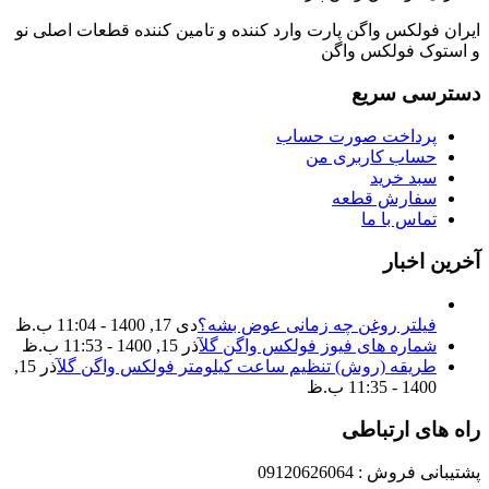
ایران فولکس واگن پارت وارد کننده و تامین کننده قطعات اصلی نو
و استوک فولکس واگن
دسترسی سریع
پرداخت صورت حساب
حساب کاربری من
سبد خرید
سفارش قطعه
تماس با ما
آخرین اخبار
فیلتر روغن چه زمانی عوض بشه؟
دی 17, 1400 - 11:04 ب.ظ
شماره های فیوز فولکس واگن گل
آذر 15, 1400 - 11:53 ب.ظ
طریقه (روش) تنظیم ساعت کیلومتر فولکس واگن گل
آذر 15,
1400 - 11:35 ب.ظ
راه های ارتباطی
پشتیبانی فروش : 09120626064