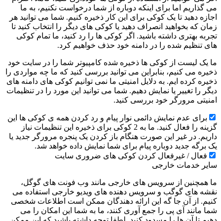
می گذاریم اما برای اینکه دوباره از شما درخواست نکنیم، به ما
اجازه دهید تا یک کوکی برای این کار ذخیره کنیم. شما می توانید هر
زمان که بخواهید انصراف دهید یا کوکی های دیگر را انتخاب کنید تا
تجربه بهتری داشته باشید. اگر کوکی ها را رد کنید، ما تمام کوکی
های تنظیم شده را در دامنه خود حذف خواهیم کرد.
ما یک لیست از کوکی ها ذخیره شده کامپیوتر شما را در سایت خود
ذخیره می کنیم، بنابراین می توانید بررسی کنید که ما چه مواردی را
ذخیره کرده ایم. به دلایل امنیتی ما نمی توانیم کوکی های دامنه های
دیگر را تغییر یا نمایش دهیم. شما می توانید این مورد را در تنظیمات
امنیتی مرورگر خود بررسی کنید.
برای عدم نمایش دائمی نوار پیام و رد کردن همه ی کوکی ها این
گزینه را فعال کنید. ما به 2 کوکی برای ذخیره این تنظیمات نیاز
داریم. در غیر این صورت هنگام باز کردن یک پنجره مرورگر جدید یا
یک برگه جدید دوباره پیام برای شما نمایش داده خواهد شد.
فعال / غیرفعال کردن کوکی های ضروری سایت
سایر خدمات خارجی
ما همچنین از سرویس های خارجی مانند وب فونت های گوگل،
نقشه های گوگب و سرویس دهنده های ویدیو خارجی استفاده می
کنیم. از آن جا گه این ارائه دهندگان ممکن است اطلاعات شخصی
شما مانند آی پی را جمع آوری کنند، ما به شما این امکان را می
دهیم تا آن ها را مسدود کنید. لطفا توجه داشته باشید که این ممکن