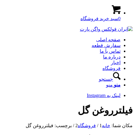
0
سبد خرید فروشگاه
صفحه اصلی
سفارش قطعه
تماس با ما
درباره ما
اخبار
فروشگاه
جستجو
منو
منو
لینک به Instagram
فیلترروغن گل
مکان شما:
خانه
1
/
فروشگاه
2
/
برچسب: فیلترروغن گل