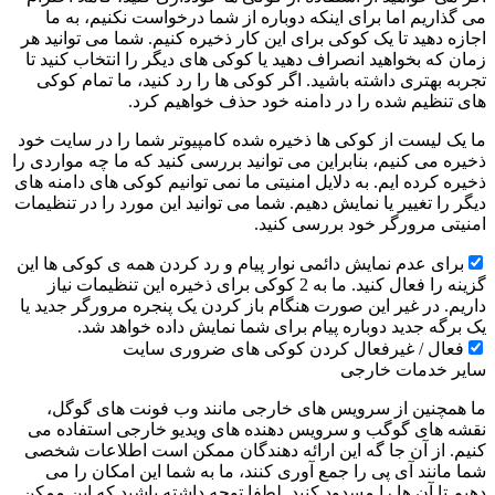
می گذاریم اما برای اینکه دوباره از شما درخواست نکنیم، به ما
اجازه دهید تا یک کوکی برای این کار ذخیره کنیم. شما می توانید هر
زمان که بخواهید انصراف دهید یا کوکی های دیگر را انتخاب کنید تا
تجربه بهتری داشته باشید. اگر کوکی ها را رد کنید، ما تمام کوکی
های تنظیم شده را در دامنه خود حذف خواهیم کرد.
ما یک لیست از کوکی ها ذخیره شده کامپیوتر شما را در سایت خود
ذخیره می کنیم، بنابراین می توانید بررسی کنید که ما چه مواردی را
ذخیره کرده ایم. به دلایل امنیتی ما نمی توانیم کوکی های دامنه های
دیگر را تغییر یا نمایش دهیم. شما می توانید این مورد را در تنظیمات
امنیتی مرورگر خود بررسی کنید.
برای عدم نمایش دائمی نوار پیام و رد کردن همه ی کوکی ها این
گزینه را فعال کنید. ما به 2 کوکی برای ذخیره این تنظیمات نیاز
داریم. در غیر این صورت هنگام باز کردن یک پنجره مرورگر جدید یا
یک برگه جدید دوباره پیام برای شما نمایش داده خواهد شد.
فعال / غیرفعال کردن کوکی های ضروری سایت
سایر خدمات خارجی
ما همچنین از سرویس های خارجی مانند وب فونت های گوگل،
نقشه های گوگب و سرویس دهنده های ویدیو خارجی استفاده می
کنیم. از آن جا گه این ارائه دهندگان ممکن است اطلاعات شخصی
شما مانند آی پی را جمع آوری کنند، ما به شما این امکان را می
دهیم تا آن ها را مسدود کنید. لطفا توجه داشته باشید که این ممکن