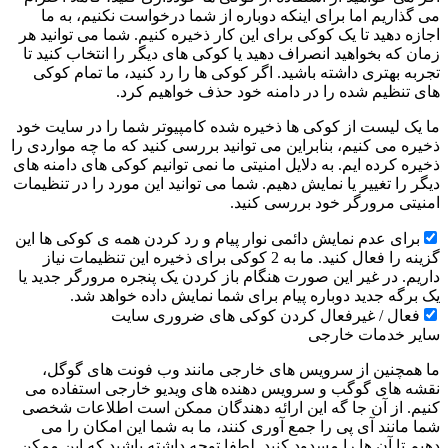
می گذاریم اما برای اینکه دوباره از شما درخواست نکنیم، به ما
اجازه دهید تا یک کوکی برای این کار ذخیره کنیم. شما می توانید هر
زمان که بخواهید انصراف دهید یا کوکی های دیگر را انتخاب کنید تا
تجربه بهتری داشته باشید. اگر کوکی ها را رد کنید، ما تمام کوکی
های تنظیم شده را در دامنه خود حذف خواهیم کرد.
ما یک لیست از کوکی ها ذخیره شده کامپیوتر شما را در سایت خود
ذخیره می کنیم، بنابراین می توانید بررسی کنید که ما چه مواردی را
ذخیره کرده ایم. به دلایل امنیتی ما نمی توانیم کوکی های دامنه های
دیگر را تغییر یا نمایش دهیم. شما می توانید این مورد را در تنظیمات
امنیتی مرورگر خود بررسی کنید.
برای عدم نمایش دائمی نوار پیام و رد کردن همه ی کوکی ها این
گزینه را فعال کنید. ما به 2 کوکی برای ذخیره این تنظیمات نیاز
داریم. در غیر این صورت هنگام باز کردن یک پنجره مرورگر جدید یا
یک برگه جدید دوباره پیام برای شما نمایش داده خواهد شد.
فعال / غیرفعال کردن کوکی های ضروری سایت
سایر خدمات خارجی
ما همچنین از سرویس های خارجی مانند وب فونت های گوگل،
نقشه های گوگب و سرویس دهنده های ویدیو خارجی استفاده می
کنیم. از آن جا گه این ارائه دهندگان ممکن است اطلاعات شخصی
شما مانند آی پی را جمع آوری کنند، ما به شما این امکان را می
دهیم تا آن ها را مسدود کنید. لطفا توجه داشته باشید که این ممکن