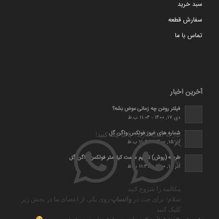
سبد خرید
سفارش قطعه
تماس با ما
آخرین اخبار
فیلتر روغن چه زمانی عوض بشه؟
دی 17, 1400 - 11:04 ب.ظ
شماره های فیوز فولکس واگن گل
نیاز به کمک دارید؟
با ما چت کنید!
آذر 15, 1400 - 11:53 ب.ظ
طریقه (روش) تنظیم ساعت کیلومتر فولکس واگن گل
آذر 15, 1400 - 11:35 ب.ظ
مکالمه را شروع کنید
سلام! برای چت در
واتساپ
روی یکی از اعضای ما در بخش زیر
کلیک کنید