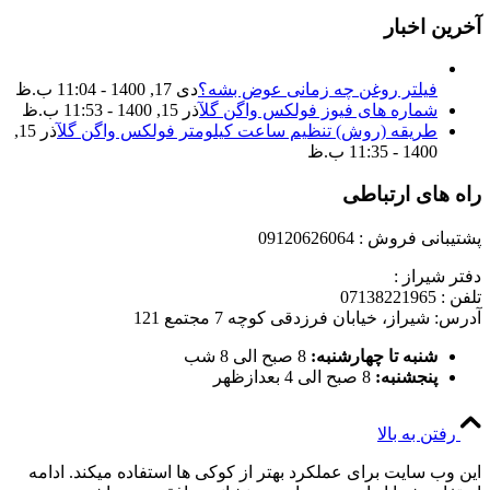
آخرین اخبار
فیلتر روغن چه زمانی عوض بشه؟
دی 17, 1400 - 11:04 ب.ظ
شماره های فیوز فولکس واگن گل
آذر 15, 1400 - 11:53 ب.ظ
طریقه (روش) تنظیم ساعت کیلومتر فولکس واگن گل
آذر 15,
1400 - 11:35 ب.ظ
راه های ارتباطی
پشتیبانی فروش : 09120626064
دفتر شیراز :
تلفن : 07138221965
آدرس: شیراز، خیابان فرزدقی کوچه 7 مجتمع 121
شنبه تا چهارشنبه:
8 صبح الی 8 شب
پنجشنبه:
8 صبح الی 4 بعدازظهر
رفتن به بالا
این وب سایت برای عملکرد بهتر از کوکی ها استفاده میکند. ادامه