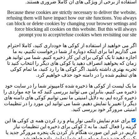
استفاده از برخی از ویژگی های آن کاملاً ضروری هستند.
Because these cookies are strictly necessary to deliver the website,
refusing them will have impact how our site functions. You always
can block or delete cookies by changing your browser settings and
force blocking all cookies on this website. But this will always
prompt you to accept/refuse cookies when revisiting our site.
اگر می خواهید از استفاده از کوکی ها خودداری کنید، کاملا احترام
می گذاریم اما برای اینکه دوباره از شما درخواست نکنیم، به ما
اجازه دهید تا یک کوکی برای این کار ذخیره کنیم. شما می توانید هر
زمان که بخواهید انصراف دهید یا کوکی های دیگر را انتخاب کنید تا
تجربه بهتری داشته باشید. اگر کوکی ها را رد کنید، ما تمام کوکی
های تنظیم شده را در دامنه خود حذف خواهیم کرد.
ما یک لیست از کوکی ها ذخیره شده کامپیوتر شما را در سایت خود
ذخیره می کنیم، بنابراین می توانید بررسی کنید که ما چه مواردی را
ذخیره کرده ایم. به دلایل امنیتی ما نمی توانیم کوکی های دامنه های
دیگر را تغییر یا نمایش دهیم. شما می توانید این مورد را در تنظیمات
امنیتی مرورگر خود بررسی کنید.
برای عدم نمایش دائمی نوار پیام و رد کردن همه ی کوکی ها این
گزینه را فعال کنید. ما به 2 کوکی برای ذخیره این تنظیمات نیاز
داریم. در غیر این صورت هنگام باز کردن یک پنجره مرورگر جدید یا
یک برگه جدید دوباره پیام برای شما نمایش داده خواهد شد.