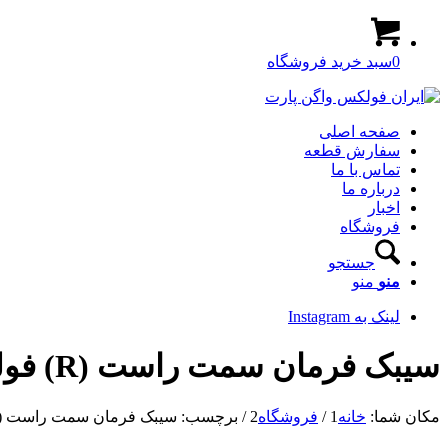
0
سبد خرید فروشگاه
صفحه اصلی
سفارش قطعه
تماس با ما
درباره ما
اخبار
فروشگاه
جستجو
منو
منو
لینک به Instagram
سیبک فرمان سمت راست (R) فولکس گل
مکان شما:
خانه
1
/
فروشگاه
2
/
برچسب: سیبک فرمان سمت راست (R) فولکس گل