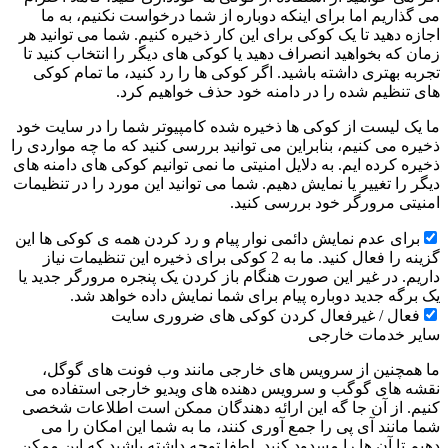
می گذاریم اما برای اینکه دوباره از شما درخواست نکنیم، به ما
اجازه دهید تا یک کوکی برای این کار ذخیره کنیم. شما می توانید هر
زمان که بخواهید انصراف دهید یا کوکی های دیگر را انتخاب کنید تا
تجربه بهتری داشته باشید. اگر کوکی ها را رد کنید، ما تمام کوکی
های تنظیم شده را در دامنه خود حذف خواهیم کرد.
ما یک لیست از کوکی ها ذخیره شده کامپیوتر شما را در سایت خود
ذخیره می کنیم، بنابراین می توانید بررسی کنید که ما چه مواردی را
ذخیره کرده ایم. به دلایل امنیتی ما نمی توانیم کوکی های دامنه های
دیگر را تغییر یا نمایش دهیم. شما می توانید این مورد را در تنظیمات
امنیتی مرورگر خود بررسی کنید.
برای عدم نمایش دائمی نوار پیام و رد کردن همه ی کوکی ها این
گزینه را فعال کنید. ما به 2 کوکی برای ذخیره این تنظیمات نیاز
داریم. در غیر این صورت هنگام باز کردن یک پنجره مرورگر جدید یا
یک برگه جدید دوباره پیام برای شما نمایش داده خواهد شد.
فعال / غیرفعال کردن کوکی های ضروری سایت
سایر خدمات خارجی
ما همچنین از سرویس های خارجی مانند وب فونت های گوگل،
نقشه های گوگب و سرویس دهنده های ویدیو خارجی استفاده می
کنیم. از آن جا گه این ارائه دهندگان ممکن است اطلاعات شخصی
شما مانند آی پی را جمع آوری کنند، ما به شما این امکان را می
دهیم تا آن ها را مسدود کنید. لطفا توجه داشته باشید که این ممکن