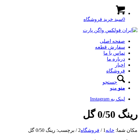
0
سبد خرید فروشگاه
صفحه اصلی
سفارش قطعه
تماس با ما
درباره ما
اخبار
فروشگاه
جستجو
منو
منو
لینک به Instagram
رینگ 0/50 گل
مکان شما:
خانه
1
/
فروشگاه
2
/
برچسب: رینگ 0/50 گل