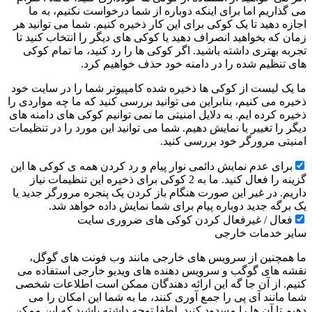
می گذاریم اما برای اینکه دوباره از شما درخواست نکنیم، به ما
اجازه دهید تا یک کوکی برای این کار ذخیره کنیم. شما می توانید هر
زمان که بخواهید انصراف دهید یا کوکی های دیگر را انتخاب کنید تا
تجربه بهتری داشته باشید. اگر کوکی ها را رد کنید، ما تمام کوکی
های تنظیم شده را در دامنه خود حذف خواهیم کرد.
ما یک لیست از کوکی ها ذخیره شده کامپیوتر شما را در سایت خود
ذخیره می کنیم، بنابراین می توانید بررسی کنید که ما چه مواردی را
ذخیره کرده ایم. به دلایل امنیتی ما نمی توانیم کوکی های دامنه های
دیگر را تغییر یا نمایش دهیم. شما می توانید این مورد را در تنظیمات
امنیتی مرورگر خود بررسی کنید.
برای عدم نمایش دائمی نوار پیام و رد کردن همه ی کوکی ها این
گزینه را فعال کنید. ما به 2 کوکی برای ذخیره این تنظیمات نیاز
داریم. در غیر این صورت هنگام باز کردن یک پنجره مرورگر جدید یا
یک برگه جدید دوباره پیام برای شما نمایش داده خواهد شد.
فعال / غیرفعال کردن کوکی های ضروری سایت
سایر خدمات خارجی
ما همچنین از سرویس های خارجی مانند وب فونت های گوگل،
نقشه های گوگب و سرویس دهنده های ویدیو خارجی استفاده می
کنیم. از آن جا گه این ارائه دهندگان ممکن است اطلاعات شخصی
شما مانند آی پی را جمع آوری کنند، ما به شما این امکان را می
دهیم تا آن ها را مسدود کنید. لطفا توجه داشته باشید که این ممکن