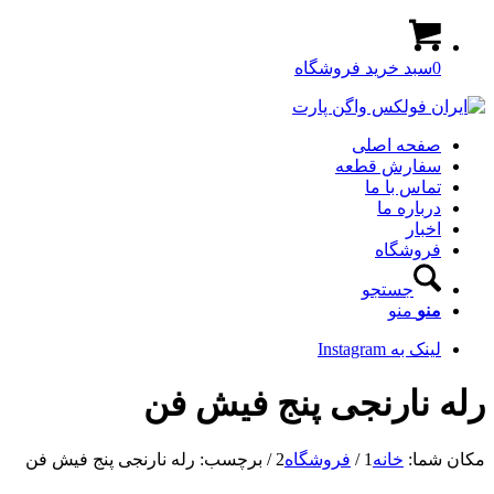
0
سبد خرید فروشگاه
صفحه اصلی
سفارش قطعه
تماس با ما
درباره ما
اخبار
فروشگاه
جستجو
منو
منو
لینک به Instagram
رله نارنجی پنج فیش فن
مکان شما:
خانه
1
/
فروشگاه
2
/
برچسب: رله نارنجی پنج فیش فن