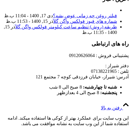
فیلتر روغن چه زمانی عوض بشه؟
دی 17, 1400 - 11:04 ب.ظ
شماره های فیوز فولکس واگن گل
آذر 15, 1400 - 11:53 ب.ظ
طریقه (روش) تنظیم ساعت کیلومتر فولکس واگن گل
آذر 15,
1400 - 11:35 ب.ظ
راه های ارتباطی
پشتیبانی فروش : 09120626064
دفتر شیراز :
تلفن : 07138221965
آدرس: شیراز، خیابان فرزدقی کوچه 7 مجتمع 121
شنبه تا چهارشنبه:
8 صبح الی 8 شب
پنجشنبه:
8 صبح الی 4 بعدازظهر
رفتن به بالا
این وب سایت برای عملکرد بهتر از کوکی ها استفاده میکند. ادامه
استفاده شما از این وب سایت به نشانه موافقت می باشد.