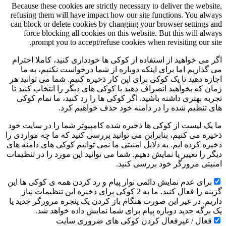
Because these cookies are strictly necessary to deliver the website,
refusing them will have impact how our site functions. You always
can block or delete cookies by changing your browser settings and
force blocking all cookies on this website. But this will always
prompt you to accept/refuse cookies when revisiting our site.
اگر می خواهید از استفاده از کوکی ها خودداری کنید، کاملا احترام
می گذاریم اما برای اینکه دوباره از شما درخواست نکنیم، به ما
اجازه دهید تا یک کوکی برای این کار ذخیره کنیم. شما می توانید هر
زمان که بخواهید انصراف دهید یا کوکی های دیگر را انتخاب کنید تا
تجربه بهتری داشته باشید. اگر کوکی ها را رد کنید، ما تمام کوکی
های تنظیم شده را در دامنه خود حذف خواهیم کرد.
ما یک لیست از کوکی ها ذخیره شده کامپیوتر شما را در سایت خود
ذخیره می کنیم، بنابراین می توانید بررسی کنید که ما چه مواردی را
ذخیره کرده ایم. به دلایل امنیتی ما نمی توانیم کوکی های دامنه های
دیگر را تغییر یا نمایش دهیم. شما می توانید این مورد را در تنظیمات
امنیتی مرورگر خود بررسی کنید.
برای عدم نمایش دائمی نوار پیام و رد کردن همه ی کوکی ها این
گزینه را فعال کنید. ما به 2 کوکی برای ذخیره این تنظیمات نیاز
داریم. در غیر این صورت هنگام باز کردن یک پنجره مرورگر جدید یا
یک برگه جدید دوباره پیام برای شما نمایش داده خواهد شد.
فعال / غیرفعال کردن کوکی های ضروری سایت