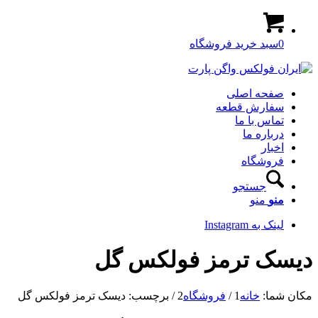
0
سبد خرید فروشگاه
صفحه اصلی
سفارش قطعه
تماس با ما
درباره ما
اخبار
فروشگاه
جستجو
منو
منو
لینک به Instagram
دیسک ترمز فولکس گل
مکان شما:
خانه
1
/
فروشگاه
2
/
برچسب: دیسک ترمز فولکس گل