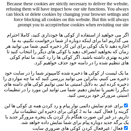
Because these cookies are strictly necessary to deliver the website,
refusing them will have impact how our site functions. You always
can block or delete cookies by changing your browser settings and
force blocking all cookies on this website. But this will always
prompt you to accept/refuse cookies when revisiting our site.
اگر می خواهید از استفاده از کوکی ها خودداری کنید، کاملا احترام
می گذاریم اما برای اینکه دوباره از شما درخواست نکنیم، به ما
اجازه دهید تا یک کوکی برای این کار ذخیره کنیم. شما می توانید هر
زمان که بخواهید انصراف دهید یا کوکی های دیگر را انتخاب کنید تا
تجربه بهتری داشته باشید. اگر کوکی ها را رد کنید، ما تمام کوکی
های تنظیم شده را در دامنه خود حذف خواهیم کرد.
ما یک لیست از کوکی ها ذخیره شده کامپیوتر شما را در سایت خود
ذخیره می کنیم، بنابراین می توانید بررسی کنید که ما چه مواردی را
ذخیره کرده ایم. به دلایل امنیتی ما نمی توانیم کوکی های دامنه های
دیگر را تغییر یا نمایش دهیم. شما می توانید این مورد را در تنظیمات
امنیتی مرورگر خود بررسی کنید.
برای عدم نمایش دائمی نوار پیام و رد کردن همه ی کوکی ها این
گزینه را فعال کنید. ما به 2 کوکی برای ذخیره این تنظیمات نیاز
داریم. در غیر این صورت هنگام باز کردن یک پنجره مرورگر جدید یا
یک برگه جدید دوباره پیام برای شما نمایش داده خواهد شد.
فعال / غیرفعال کردن کوکی های ضروری سایت