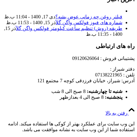
فیلتر روغن چه زمانی عوض بشه؟
دی 17, 1400 - 11:04 ب.ظ
شماره های فیوز فولکس واگن گل
آذر 15, 1400 - 11:53 ب.ظ
طریقه (روش) تنظیم ساعت کیلومتر فولکس واگن گل
آذر 15,
1400 - 11:35 ب.ظ
راه های ارتباطی
پشتیبانی فروش : 09120626064
دفتر شیراز :
تلفن : 07138221965
آدرس: شیراز، خیابان فرزدقی کوچه 7 مجتمع 121
شنبه تا چهارشنبه:
8 صبح الی 8 شب
پنجشنبه:
8 صبح الی 4 بعدازظهر
رفتن به بالا
این وب سایت برای عملکرد بهتر از کوکی ها استفاده میکند. ادامه
استفاده شما از این وب سایت به نشانه موافقت می باشد.