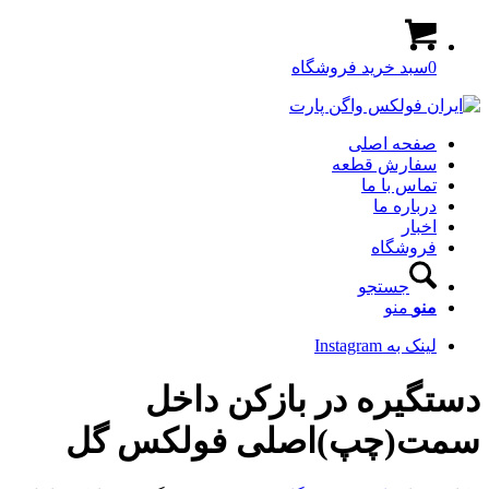
0
سبد خرید فروشگاه
صفحه اصلی
سفارش قطعه
تماس با ما
درباره ما
اخبار
فروشگاه
جستجو
منو
منو
لینک به Instagram
دستگیره در بازکن داخل
سمت(چپ)اصلی فولکس گل