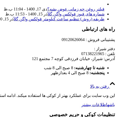
فیلتر روغن چه زمانی عوض بشه؟
دی 17, 1400 - 11:04 ب.ظ
شماره های فیوز فولکس واگن گل
آذر 15, 1400 - 11:53 ب.ظ
طریقه (روش) تنظیم ساعت کیلومتر فولکس واگن گل
آذر 15, 1400 - 11:35 ب.ظ
راه های ارتباطی
پشتیبانی فروش : 09120626064
دفتر شیراز :
تلفن : 07138221965
آدرس: شیراز، خیابان فرزدقی کوچه 7 مجتمع 121
شنبه تا چهارشنبه:
8 صبح الی 8 شب
پنجشنبه:
8 صبح الی 4 بعدازظهر
رفتن به بالا
این وب سایت برای عملکرد بهتر از کوکی ها استفاده میکند. ادامه اس
باشه
اطلاعات بیشتر
تنظیمات کوکی و حریم خصوصی