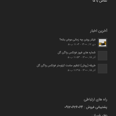
تماس با ما
آخرین اخبار
فیلتر روغن چه زمانی عوض بشه؟
دی 17, 1400 - 11:04 ب.ظ
شماره های فیوز فولکس واگن گل
آذر 15, 1400 - 11:53 ب.ظ
طریقه (روش) تنظیم ساعت کیلومتر فولکس واگن گل
آذر 15, 1400 - 11:35 ب.ظ
راه های ارتباطی
پشتیبانی فروش : 09120626064
دفتر شیراز :