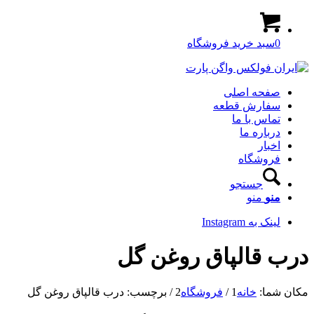
0
سبد خرید فروشگاه
صفحه اصلی
سفارش قطعه
تماس با ما
درباره ما
اخبار
فروشگاه
جستجو
منو
منو
لینک به Instagram
درب قالپاق روغن گل
مکان شما:
خانه
1
/
فروشگاه
2
/
برچسب: درب قالپاق روغن گل