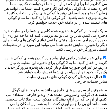
می گذاریم اما برای اینکه دوباره از شما درخواست نکنیم، به ما
اجازه دهید تا یک کوکی برای این کار ذخیره کنیم. شما می توانید هر
زمان که بخواهید انصراف دهید یا کوکی های دیگر را انتخاب کنید تا
تجربه بهتری داشته باشید. اگر کوکی ها را رد کنید، ما تمام کوکی
های تنظیم شده را در دامنه خود حذف خواهیم کرد.
ما یک لیست از کوکی ها ذخیره شده کامپیوتر شما را در سایت خود
ذخیره می کنیم، بنابراین می توانید بررسی کنید که ما چه مواردی را
ذخیره کرده ایم. به دلایل امنیتی ما نمی توانیم کوکی های دامنه های
دیگر را تغییر یا نمایش دهیم. شما می توانید این مورد را در تنظیمات
امنیتی مرورگر خود بررسی کنید.
برای عدم نمایش دائمی نوار پیام و رد کردن همه ی کوکی ها این
گزینه را فعال کنید. ما به 2 کوکی برای ذخیره این تنظیمات نیاز
داریم. در غیر این صورت هنگام باز کردن یک پنجره مرورگر جدید یا
یک برگه جدید دوباره پیام برای شما نمایش داده خواهد شد.
فعال / غیرفعال کردن کوکی های ضروری سایت
سایر خدمات خارجی
ما همچنین از سرویس های خارجی مانند وب فونت های گوگل،
نقشه های گوگب و سرویس دهنده های ویدیو خارجی استفاده می
کنیم. از آن جا گه این ارائه دهندگان ممکن است اطلاعات شخصی
شما مانند آی پی را جمع آوری کنند، ما به شما این امکان را می
دهیم تا آن ها را مسدود کنید. لطفا توجه داشته باشید که این ممکن