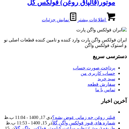
موتور(قالپاق روغن) فولکس گل
اطلاعات بیشتر
نمایش جزئیات
ایران فولکس واگن پارت وارد کننده و تامین کننده قطعات اصلی نو
و استوک فولکس واگن
دسترسی سریع
پرداخت صورت حساب
حساب کاربری من
سبد خرید
سفارش قطعه
تماس با ما
آخرین اخبار
فیلتر روغن چه زمانی عوض بشه؟
دی 17, 1400 - 11:04 ب.ظ
شماره های فیوز فولکس واگن گل
آذر 15, 1400 - 11:53 ب.ظ
طریقه (روش) تنظیم ساعت کیلومتر فولکس واگن گل
آذر 15,