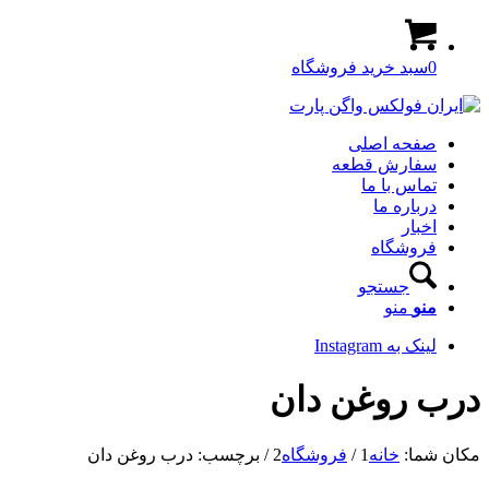
0
سبد خرید فروشگاه
صفحه اصلی
سفارش قطعه
تماس با ما
درباره ما
اخبار
فروشگاه
جستجو
منو
منو
لینک به Instagram
درب روغن دان
مکان شما:
خانه
1
/
فروشگاه
2
/
برچسب: درب روغن دان