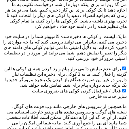
می گذاریم اما برای اینکه دوباره از شما درخواست نکنیم، به ما
اجازه دهید تا یک کوکی برای این کار ذخیره کنیم. شما می توانید هر
زمان که بخواهید انصراف دهید یا کوکی های دیگر را انتخاب کنید تا
تجربه بهتری داشته باشید. اگر کوکی ها را رد کنید، ما تمام کوکی
های تنظیم شده را در دامنه خود حذف خواهیم کرد.
ما یک لیست از کوکی ها ذخیره شده کامپیوتر شما را در سایت خود
ذخیره می کنیم، بنابراین می توانید بررسی کنید که ما چه مواردی را
ذخیره کرده ایم. به دلایل امنیتی ما نمی توانیم کوکی های دامنه های
دیگر را تغییر یا نمایش دهیم. شما می توانید این مورد را در تنظیمات
امنیتی مرورگر خود بررسی کنید.
برای عدم نمایش دائمی نوار پیام و رد کردن همه ی کوکی ها این
گزینه را فعال کنید. ما به 2 کوکی برای ذخیره این تنظیمات نیاز
داریم. در غیر این صورت هنگام باز کردن یک پنجره مرورگر جدید یا
یک برگه جدید دوباره پیام برای شما نمایش داده خواهد شد.
فعال / غیرفعال کردن کوکی های ضروری سایت
سایر خدمات خارجی
ما همچنین از سرویس های خارجی مانند وب فونت های گوگل،
نقشه های گوگب و سرویس دهنده های ویدیو خارجی استفاده می
کنیم. از آن جا گه این ارائه دهندگان ممکن است اطلاعات شخصی
شما مانند آی پی را جمع آوری کنند، ما به شما این امکان را می
دهیم تا آن ها را مسدود کنید. لطفا توجه داشته باشید که این ممکن