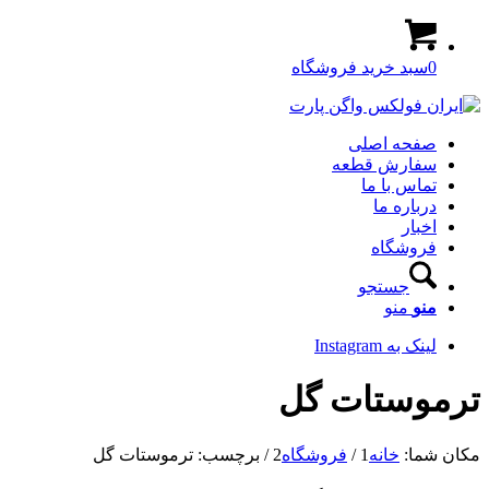
0
سبد خرید فروشگاه
صفحه اصلی
سفارش قطعه
تماس با ما
درباره ما
اخبار
فروشگاه
جستجو
منو
منو
لینک به Instagram
ترموستات گل
مکان شما:
خانه
1
/
فروشگاه
2
/
برچسب: ترموستات گل