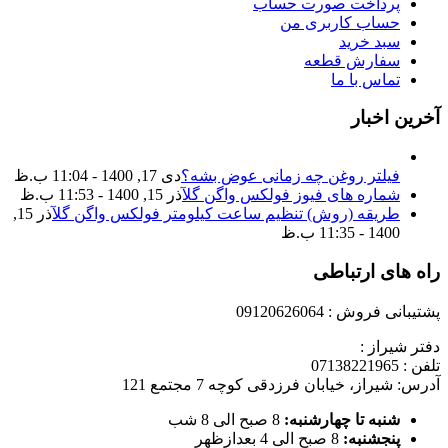
پرداخت صورت حساب
حساب کاربری من
سبد خرید
سفارش قطعه
تماس با ما
آخرین اخبار
فیلتر روغن چه زمانی عوض بشه؟
دی 17, 1400 - 11:04 ب.ظ
شماره های فیوز فولکس واگن گل
آذر 15, 1400 - 11:53 ب.ظ
طریقه (روش) تنظیم ساعت کیلومتر فولکس واگن گل
آذر 15,
1400 - 11:35 ب.ظ
راه های ارتباطی
پشتیبانی فروش : 09120626064
دفتر شیراز :
تلفن : 07138221965
آدرس: شیراز، خیابان فرزدقی کوچه 7 مجتمع 121
شنبه تا چهارشنبه:
8 صبح الی 8 شب
پنجشنبه:
8 صبح الی 4 بعدازظهر