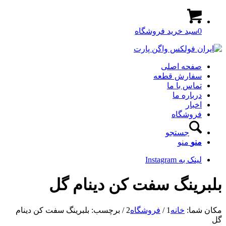
0
سبد خرید فروشگاه
صفحه اصلی
سفارش قطعه
تماس با ما
درباره ما
اخبار
فروشگاه
جستجو
منو
منو
لینک به Instagram
بلبرینگ سفت کن دینام گل
مکان شما:
خانه
1
/
فروشگاه
2
/
برچسب: بلبرینگ سفت کن دینام
گل