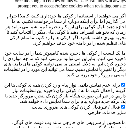
force blocking all cookies on this website. But this will always
prompt you to accept/refuse cookies when revisiting our site.
اگر می خواهید از استفاده از کوکی ها خودداری کنید، کاملا احترام
می گذاریم اما برای اینکه دوباره از شما درخواست نکنیم، به ما
اجازه دهید تا یک کوکی برای این کار ذخیره کنیم. شما می توانید هر
زمان که بخواهید انصراف دهید یا کوکی های دیگر را انتخاب کنید تا
تجربه بهتری داشته باشید. اگر کوکی ها را رد کنید، ما تمام کوکی
های تنظیم شده را در دامنه خود حذف خواهیم کرد.
ما یک لیست از کوکی ها ذخیره شده کامپیوتر شما را در سایت خود
ذخیره می کنیم، بنابراین می توانید بررسی کنید که ما چه مواردی را
ذخیره کرده ایم. به دلایل امنیتی ما نمی توانیم کوکی های دامنه های
دیگر را تغییر یا نمایش دهیم. شما می توانید این مورد را در تنظیمات
امنیتی مرورگر خود بررسی کنید.
برای عدم نمایش دائمی نوار پیام و رد کردن همه ی کوکی ها این
گزینه را فعال کنید. ما به 2 کوکی برای ذخیره این تنظیمات نیاز
داریم. در غیر این صورت هنگام باز کردن یک پنجره مرورگر جدید یا
یک برگه جدید دوباره پیام برای شما نمایش داده خواهد شد.
فعال / غیرفعال کردن کوکی های ضروری سایت
سایر خدمات خارجی
ما همچنین از سرویس های خارجی مانند وب فونت های گوگل،
نقشه های گوگب و سرویس دهنده های ویدیو خارجی استفاده می