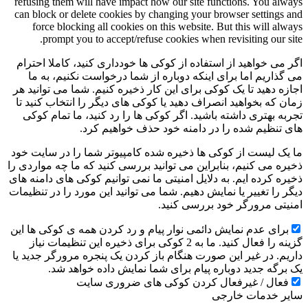
refusing them will have impact how our site functions. You always
can block or delete cookies by changing your browser settings and
force blocking all cookies on this website. But this will always
prompt you to accept/refuse cookies when revisiting our site.
اگر می خواهید از استفاده از کوکی ها خودداری کنید، کاملا احترام
می گذاریم اما برای اینکه دوباره از شما درخواست نکنیم، به ما
اجازه دهید تا یک کوکی برای این کار ذخیره کنیم. شما می توانید هر
زمان که بخواهید انصراف دهید یا کوکی های دیگر را انتخاب کنید تا
تجربه بهتری داشته باشید. اگر کوکی ها را رد کنید، ما تمام کوکی
های تنظیم شده را در دامنه خود حذف خواهیم کرد.
ما یک لیست از کوکی ها ذخیره شده کامپیوتر شما را در سایت خود
ذخیره می کنیم، بنابراین می توانید بررسی کنید که ما چه مواردی را
ذخیره کرده ایم. به دلایل امنیتی ما نمی توانیم کوکی های دامنه های
دیگر را تغییر یا نمایش دهیم. شما می توانید این مورد را در تنظیمات
امنیتی مرورگر خود بررسی کنید.
برای عدم نمایش دائمی نوار پیام و رد کردن همه ی کوکی ها این
گزینه را فعال کنید. ما به 2 کوکی برای ذخیره این تنظیمات نیاز
داریم. در غیر این صورت هنگام باز کردن یک پنجره مرورگر جدید یا
یک برگه جدید دوباره پیام برای شما نمایش داده خواهد شد.
فعال / غیرفعال کردن کوکی های ضروری سایت
سایر خدمات خارجی