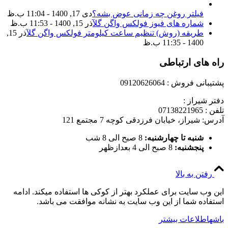
فیلتر روغن چه زمانی عوض بشه؟
دی 17, 1400 - 11:04 ب.ظ
شماره های فیوز فولکس واگن گل
آذر 15, 1400 - 11:53 ب.ظ
طریقه (روش) تنظیم ساعت کیلومتر فولکس واگن گل
آذر 15,
1400 - 11:35 ب.ظ
راه های ارتباطی
پشتیبانی فروش : 09120626064
دفتر شیراز :
تلفن : 07138221965
آدرس: شیراز، خیابان فرزدقی کوچه 7 مجتمع 121
شنبه تا چهارشنبه:
8 صبح الی 8 شب
پنجشنبه:
8 صبح الی 4 بعدازظهر
رفتن به بالا
این وب سایت برای عملکرد بهتر از کوکی ها استفاده میکند. ادامه
استفاده شما از این وب سایت به نشانه موافقت می باشد.
باشه
اطلاعات بیشتر