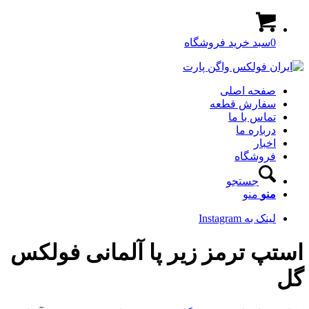
0
سبد خرید فروشگاه
صفحه اصلی
سفارش قطعه
تماس با ما
درباره ما
اخبار
فروشگاه
جستجو
منو
منو
لینک به Instagram
استپ ترمز زیر پا آلمانی فولکس
گل