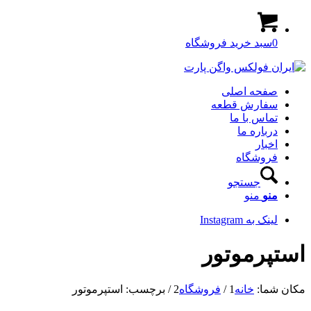
0
سبد خرید فروشگاه
صفحه اصلی
سفارش قطعه
تماس با ما
درباره ما
اخبار
فروشگاه
جستجو
منو
منو
لینک به Instagram
استپرموتور
مکان شما:
خانه
1
/
فروشگاه
2
/
برچسب: استپرموتور