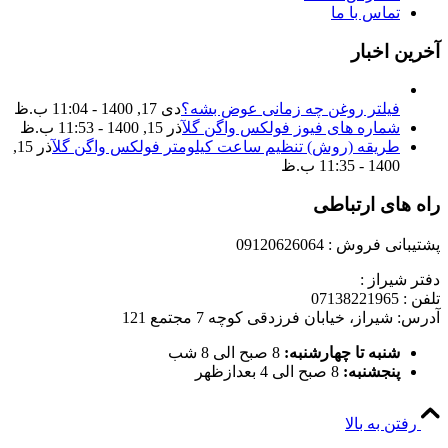
تماس با ما
آخرین اخبار
فیلتر روغن چه زمانی عوض بشه؟
دی 17, 1400 - 11:04 ب.ظ
شماره های فیوز فولکس واگن گل
آذر 15, 1400 - 11:53 ب.ظ
طریقه (روش) تنظیم ساعت کیلومتر فولکس واگن گل
آذر 15,
1400 - 11:35 ب.ظ
راه های ارتباطی
پشتیبانی فروش : 09120626064
دفتر شیراز :
تلفن : 07138221965
آدرس: شیراز، خیابان فرزدقی کوچه 7 مجتمع 121
شنبه تا چهارشنبه:
8 صبح الی 8 شب
پنجشنبه:
8 صبح الی 4 بعدازظهر
رفتن به بالا