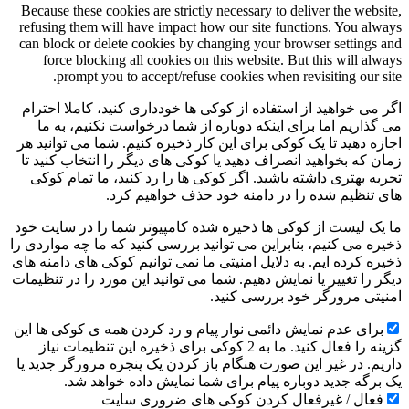
Because these cookies are strictly necessary to deliver the website,
refusing them will have impact how our site functions. You always
can block or delete cookies by changing your browser settings and
force blocking all cookies on this website. But this will always
prompt you to accept/refuse cookies when revisiting our site.
اگر می خواهید از استفاده از کوکی ها خودداری کنید، کاملا احترام
می گذاریم اما برای اینکه دوباره از شما درخواست نکنیم، به ما
اجازه دهید تا یک کوکی برای این کار ذخیره کنیم. شما می توانید هر
زمان که بخواهید انصراف دهید یا کوکی های دیگر را انتخاب کنید تا
تجربه بهتری داشته باشید. اگر کوکی ها را رد کنید، ما تمام کوکی
های تنظیم شده را در دامنه خود حذف خواهیم کرد.
ما یک لیست از کوکی ها ذخیره شده کامپیوتر شما را در سایت خود
ذخیره می کنیم، بنابراین می توانید بررسی کنید که ما چه مواردی را
ذخیره کرده ایم. به دلایل امنیتی ما نمی توانیم کوکی های دامنه های
دیگر را تغییر یا نمایش دهیم. شما می توانید این مورد را در تنظیمات
امنیتی مرورگر خود بررسی کنید.
برای عدم نمایش دائمی نوار پیام و رد کردن همه ی کوکی ها این
گزینه را فعال کنید. ما به 2 کوکی برای ذخیره این تنظیمات نیاز
داریم. در غیر این صورت هنگام باز کردن یک پنجره مرورگر جدید یا
یک برگه جدید دوباره پیام برای شما نمایش داده خواهد شد.
فعال / غیرفعال کردن کوکی های ضروری سایت