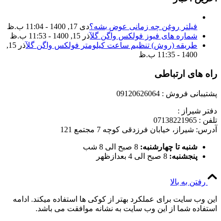
فیلتر روغن چه زمانی عوض بشه؟
دی 17, 1400 - 11:04 ب.ظ
شماره های فیوز فولکس واگن گل
آذر 15, 1400 - 11:53 ب.ظ
طریقه (روش) تنظیم ساعت کیلومتر فولکس واگن گل
آذر 15,
1400 - 11:35 ب.ظ
راه های ارتباطی
پشتیبانی فروش : 09120626064
دفتر شیراز :
تلفن : 07138221965
آدرس: شیراز، خیابان فرزدقی کوچه 7 مجتمع 121
شنبه تا چهارشنبه:
8 صبح الی 8 شب
پنجشنبه:
8 صبح الی 4 بعدازظهر
رفتن به بالا
این وب سایت برای عملکرد بهتر از کوکی ها استفاده میکند. ادامه
استفاده شما از این وب سایت به نشانه موافقت می باشد.