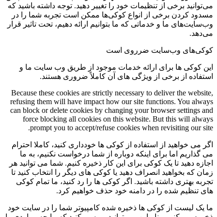
می‌توانید برخی از تنظیمات خود را تغییر دهید. توجه داشته باشید که
مسدود کردن برخی از انواع کوکی‌ها ممکن است تجربه شما را در
وب‌سایت‌های ما و خدماتی که ما بتوانیم ارائه دهیم، تحت تاثیر قرار
می‌دهد.
کوکی‌های وب‌سایت ضرروی است
این کوکی ها برای ارائه خدمات موجود از طریق وب سایت ما و
استفاده از برخی از ویژگی های آن کاملاً ضروری هستند.
Because these cookies are strictly necessary to deliver the website,
refusing them will have impact how our site functions. You always
can block or delete cookies by changing your browser settings and
force blocking all cookies on this website. But this will always
prompt you to accept/refuse cookies when revisiting our site.
اگر می خواهید از استفاده از کوکی ها خودداری کنید، کاملا احترام
می گذاریم اما برای اینکه دوباره از شما درخواست نکنیم، به ما
اجازه دهید تا یک کوکی برای این کار ذخیره کنیم. شما می توانید هر
زمان که بخواهید انصراف دهید یا کوکی های دیگر را انتخاب کنید تا
تجربه بهتری داشته باشید. اگر کوکی ها را رد کنید، ما تمام کوکی
های تنظیم شده را در دامنه خود حذف خواهیم کرد.
ما یک لیست از کوکی ها ذخیره شده کامپیوتر شما را در سایت خود
ذخیره می کنیم، بنابراین می توانید بررسی کنید که ما چه مواردی را