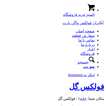
0
سبد خرید فروشگاه
صفحه اصلی
سفارش قطعه
تماس با ما
درباره ما
اخبار
فروشگاه
جستجو
منو
منو
لینک به Instagram
فولکس گل
مکان شما:
خانه
1
/
فولکس گل