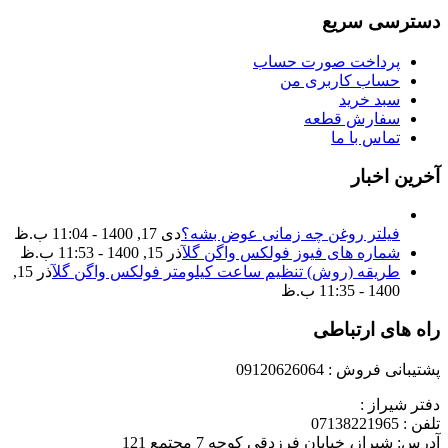
دسترسی سریع
پرداخت صورت حساب
حساب کاربری من
سبد خرید
سفارش قطعه
تماس با ما
آخرین اخبار
فیلتر روغن چه زمانی عوض بشه؟
دی 17, 1400 - 11:04 ب.ظ
شماره های فیوز فولکس واگن گل
آذر 15, 1400 - 11:53 ب.ظ
طریقه (روش) تنظیم ساعت کیلومتر فولکس واگن گل
آذر 15,
1400 - 11:35 ب.ظ
راه های ارتباطی
پشتیبانی فروش : 09120626064
دفتر شیراز :
تلفن : 07138221965
آدرس: شیراز، خیابان فرزدقی کوچه 7 مجتمع 121