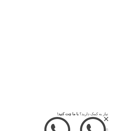
دسترسی سریع
پرداخت صورت حساب
حساب کاربری من
سبد خرید
سفارش قطعه
تماس با ما
آخرین اخبار
فیلتر روغن چه زمانی عوض بشه؟
دی 17, 1400 - 11:04 ب.ظ
شماره های فیوز فولکس واگن گل
نیاز به کمک دارید؟
با ما چت کنید!
آذر 15, 1400 - 11:53 ب.ظ
طریقه (روش) تنظیم ساعت کیلومتر فولکس واگن گل